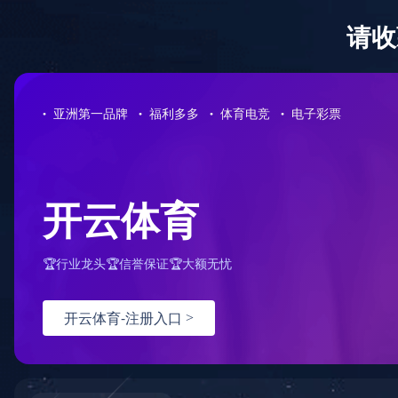
爱游戏官方端网站登录入口
爱游戏官方端网站登录入口-爱游戏aiyouxi(中国)
关于公司
公司简介
爱游戏官方端网站登录入口
业务介绍
公司资质
新闻动态
爱游戏官方端网站登录入口
行业新闻
产品中心
储存类压力容器
换热类压力容器
反应类压力容器
分离类
案例展示
人才招聘
联系我们

爱游戏官方端网站登录入口-爱游戏aiyouxi(中国)