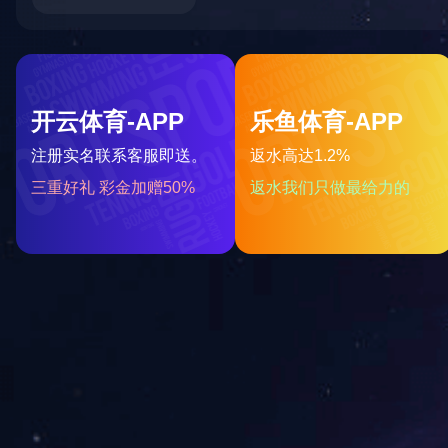


1
开户许可证


开户许可证
上一个
安全生产标准化证书
下一个
特种设备生产许可证
CONTACT INFORMATION